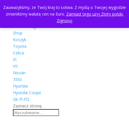
Zauważyliśmy, że Twój kraj to Łotwa. Z myślą o Twojej wygodzie
zmieniliśmy walutę cen na Euro.
Zamiast tego użyj Złoty polski.
Zignoruj
Shop
Koszyk
Toyota
Celica
VI
VII
Nissan
350z
Hyundai
Hyundai Coupe
Gk-Fl-Fl2
Zaznacz stronę