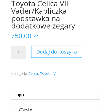
Toyota Celica VII
Vader/Kapliczka
podstawka na
dodatkowe zegary
750,00
zł
ilość
Dodaj do koszyka
Toyota
Celica
VII
Vader/Kapliczka
Kategorie:
Celica
,
Toyota
,
VII
podstawka
na
dodatkowe
zegary
Opis
Opis