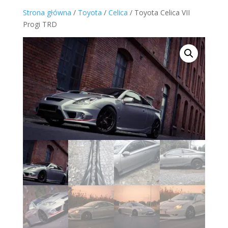
Strona główna
/
Toyota
/
Celica
/ Toyota Celica VII
Progi TRD