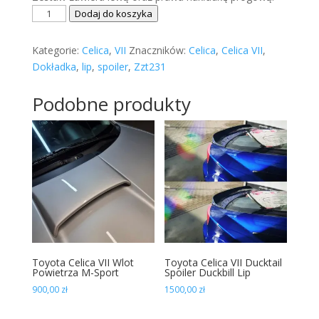
ilość
Dodaj do koszyka
Toyota
Celica
Kategorie:
Celica
,
VII
Znaczników:
Celica
,
Celica VII
,
VII
Dokładka
,
lip
,
spoiler
,
Zzt231
Progi
TRD
Podobne produkty
Toyota Celica VII Wlot
Toyota Celica VII Ducktail
Powietrza M-Sport
Spoiler Duckbill Lip
900,00
zł
1500,00
zł